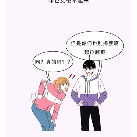
首
页
科
普
情
感
问
答