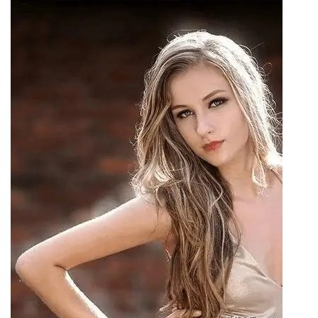
首
页
科
普
情
感
问
答
快
讯