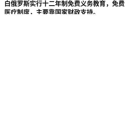
白俄罗斯实行十二年制免费义务教育，免费
医疗制度，主要靠国家财政支持。
白俄罗斯非常重视国民教育，其超过90%的人口拥有着中高
等以上的教育程度，在每万人中接受中高等以上教育的人口
比例白排在世界第4位。精致的五官加上较高的修养，让她
们成为了无数人心中的完美女神。