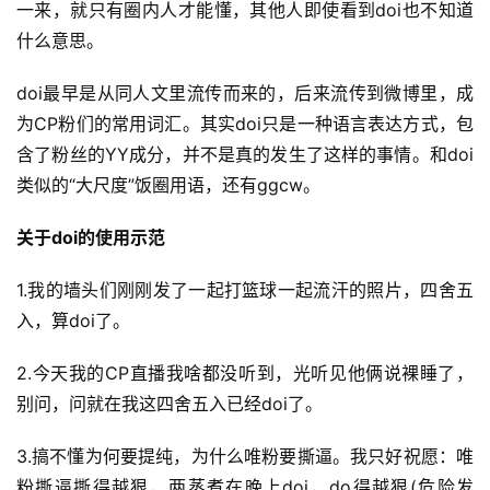
一来，就只有圈内人才能懂，其他人即使看到doi也不知道
什么意思。
科
普
doi最早是从同人文里流传而来的，后来流传到微博里，成
为CP粉们的常用词汇。其实doi只是一种语言表达方式，包
情
含了粉丝的YY成分，并不是真的发生了这样的事情。和doi
感
类似的“大尺度”饭圈用语，还有ggcw。
问
关于doi的使用示范
答
1.我的墙头们刚刚发了一起打篮球一起流汗的照片，四舍五
快
入，算doi了。
讯
2.今天我的CP直播我啥都没听到，光听见他俩说裸睡了，
别问，问就在我这四舍五入已经doi了。
3.搞不懂为何要提纯，为什么唯粉要撕逼。我只好祝愿：唯
粉撕逼撕得越狠，两蒸煮在晚上doi，do得越狠(危险发