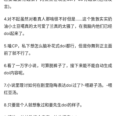
言)。
4.对不起虽然对着真人那啥很不好但是……这个敦敦实实奶
油小土豆噶真的太可爱了兰真的太骚了，在我脑内他们已经
doi起来了。
5.嗑CP，私下想怎么脑补花式doi都行，但是你舞到正主面
前了就不行了。
6.看了一万字小说，可算脱裤子了，接下来能不能自动生成
doi内容呢。
7.小说里理讨如何在剧里隐晦表达doi过了?-喂避子汤。-喂
红豆汤。
8.只要是个人就想象过和姜先生doi的样子。