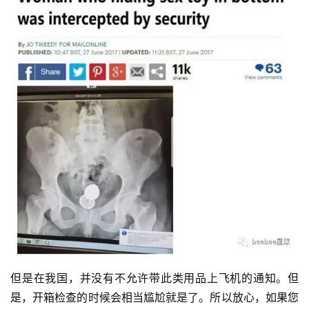
首
页
科
普
情
感
问
答
快
讯
但是在我国，并没有不允许带此类用品上飞机的通知。但
是，开箱检查的时候会相当尴尬就是了。所以放心，如果您