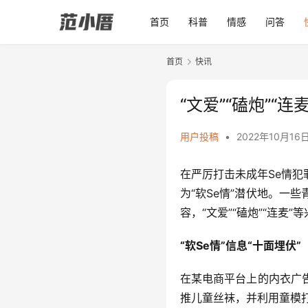
首页
科普
情感
问答
首页
快讯
“文爱”“磕炮”“
用户投稿
•
2022年10月16日 
在严厉打击未成年Se情犯
为“软Se情”潜伏地。一些
容，“文爱”“磕炮”“连麦
“软Se情”信息“十面埋伏”
在某电商平台上的内衣广
推儿童丝袜，并利用童模打