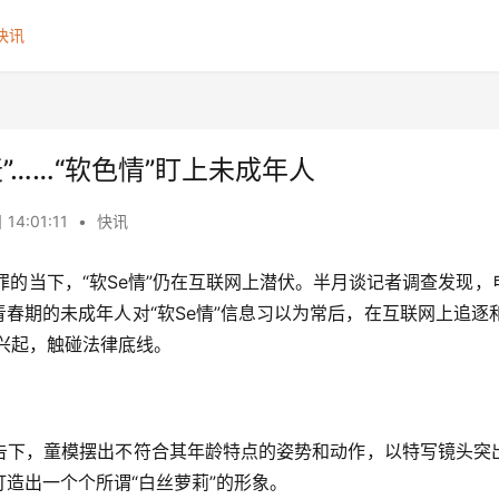
快讯
连麦”……“软色情”盯上未成年人
14:01:11
•
快讯
罪的当下，“软Se情”仍在互联网上潜伏。半月谈记者调查发现
青春期的未成年人对“软Se情”信息习以为常后，在互联网上追逐和
”等兴起，触碰法律底线。
告下，童模摆出不符合其年龄特点的姿势和动作，以特写镜头突
造出一个个所谓“白丝萝莉”的形象。