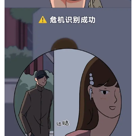
感
问
答
快
讯